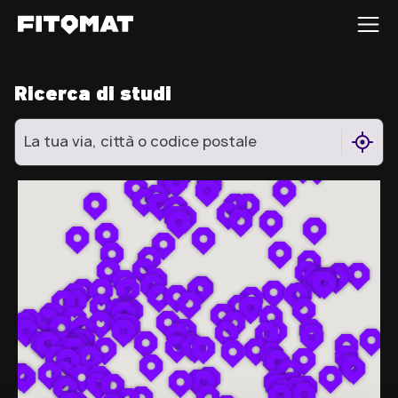
La palestra
Ricerca di studi
Franchising
Scopri la rete FITOMAT
Candidati ora
IT-IT