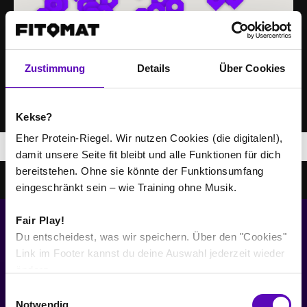
Zustimmung
Details
Über Cookies
Kekse?
Eher Protein-Riegel. Wir nutzen Cookies (die digitalen!),
264
Risultati
damit unsere Seite fit bleibt und alle Funktionen für dich
bereitstehen. Ohne sie könnte der Funktionsumfang
FITOMAT Aarburg
eingeschränkt sein – wie Training ohne Musik.
Bahnhofstrasse 61
4663 Aarburg
Fair Play!
Dettagli dello studio
Du entscheidest, was wir speichern. Über den "Cookies"
PAGINE
Link im Footer kannst du deine Auswahl jederzeit wieder
FITOMAT Achern
Allenamento
ändern.
Zum Klauskirchl 7
Le nostre palestre
E
77855 Achern
Notwendig