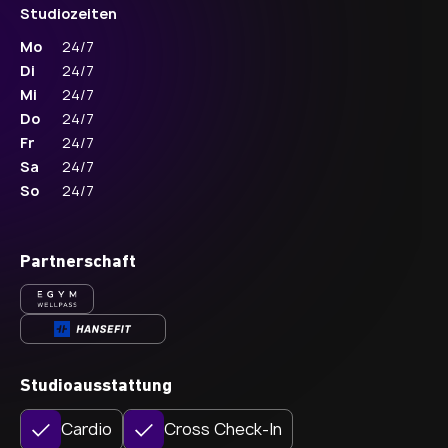
Studiozeiten
Mo
24/7
Di
24/7
Mi
24/7
Do
24/7
Fr
24/7
Sa
24/7
So
24/7
Partnerschaft
Studioausstattung
Cardio
Cross Check-In