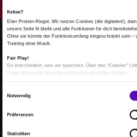
Kekse?
Eher Protein-Riegel. Wir nutzen Cookies (die digitalen!), dam
unsere Seite fit bleibt und alle Funktionen für dich bereitstehe
Ohne sie könnte der Funktionsumfang eingeschränkt sein – 
Training ohne Musik.
GEMEINSAM STÄRKER
Fair Play!
WERDE TEIL DER
Du entscheidest, was wir speichern. Über den "Cookies" Lin
Footer kannst du deine Auswahl jederzeit wieder ändern.
COMMUNITY
E
Erreiche Deine Trainingsziele – zusammen mit
Notwendig
i
anderen, die genauso motiviert sind wie Du.
n
w
Präferenzen
i
l
l
Statistiken