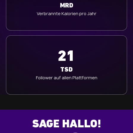
MRD
l
Verbrannte Kalorien pro Jahr
21
TSD
Follower auf allen Plattformen
SAGE HALLO!