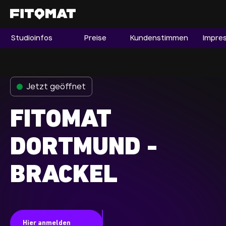
Studioinfos
Preise
Kundenstimmen
Impre
Gym
Mitgliedschaft
Franchise
Jetzt geöffnet
Fitnessboom Deutschland
FITOMAT
Studio finden
Mitglied werden
DORTMUND -
BRACKEL
Guide
Firmenfitness
Mitglieder LOGIN
Hier anmelden