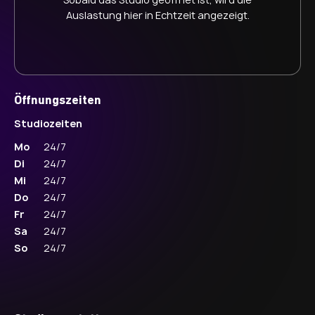
Auslastung hier in Echtzeit angezeigt.
Öffnungszeiten
Studiozeiten
Mo
24/7
Di
24/7
Mi
24/7
Do
24/7
Fr
24/7
Sa
24/7
So
24/7