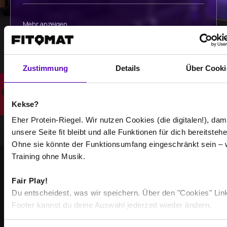
Mehr anzeigen
Auswählen
Zustimmung
Details
Über Cooki
Kekse?
Eher Protein-Riegel. Wir nutzen Cookies (die digitalen!), dam
unsere Seite fit bleibt und alle Funktionen für dich bereitstehe
Ohne sie könnte der Funktionsumfang eingeschränkt sein – 
Training ohne Musik.
GEMEINSAM STÄRKER
Fair Play!
WERDE TEIL DER
Du entscheidest, was wir speichern. Über den "Cookies" Lin
Footer kannst du deine Auswahl jederzeit wieder ändern.
COMMUNITY