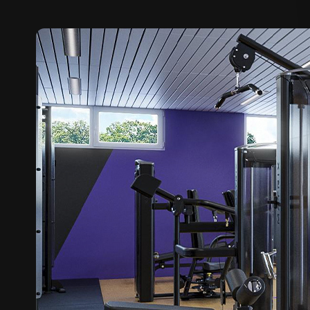
DEINE TRAINING
Von basic bis ambitioniert: Bei FITOMAT finde
und das Beste: Du trainierst wie und wann Du 
KRAFT AREA
Beinpresse |
Brustpresse |
Latzug |
Bauch |
Beine |
Po |
Kabelzug |
Rücken