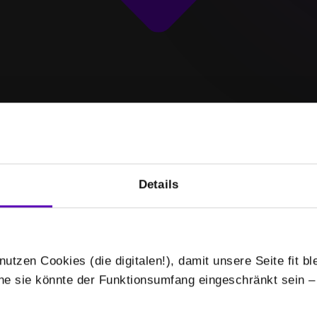
-
-
/
Details
Mehr anzeigen
nutzen Cookies (die digitalen!), damit unsere Seite fit bl
Auswählen
hne sie könnte der Funktionsumfang eingeschränkt sein –