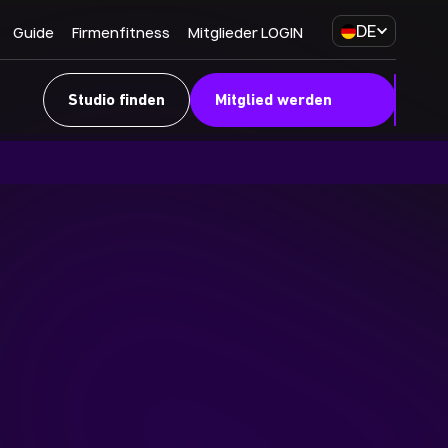
/7
DE
Guide
Firmenfitness
Mitglieder LOGIN
Studio finden
Mitglied werden
g Area