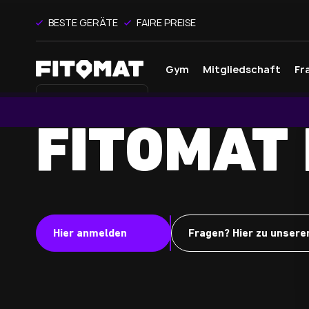
Auslastungsanzeige folgt
BESTE GERÄTE
FAIRE PREISE
Sobald das Studio geöffnet ist, wird 
Auslastung hier in Echtzeit angezeig
Gym
Mitgliedschaft
Fr
Studioausstattung
Cardio
Cross Check-In
Getränkea