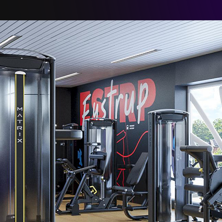
SAREA
st Du alles für Dein effektives Fitnesstraining. Kl
willst.
CARDIO AREA
Laufband |
Crosstrainer |
Stairmaster |
Fahrradergometer |
Liegefahrrad |
Ruderergometer