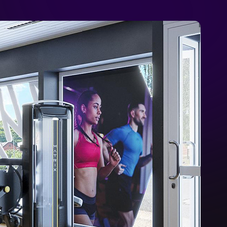
ar strukturiert, hochwertig ausgestattet –
STRETCH MOBILITY
Faszienrolle |
Yogamatte |
Theraband |
Balancetrainer