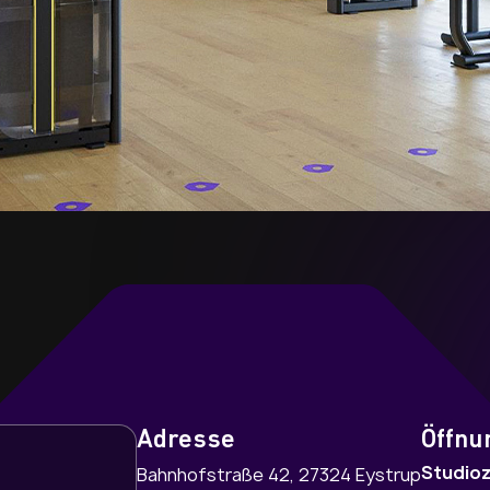
FUNCTIONAL AREA
Kettlebell | Medizinball | Plyobox | Step |
Muscle Ups | Kniebeuge | Klimmzüge |
Kreuzheben | Powerlifting
E UNSERES STUDIOS
, wie modernes Training bei FITOMAT aussieht –