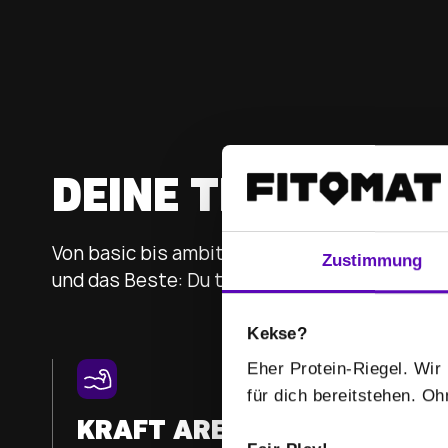
-
-
/
Zustimmung
Mehr anzeigen
Kekse?
Eher Protein-Riegel. Wir 
Auswählen
für dich bereitstehen. O
Fair Play!