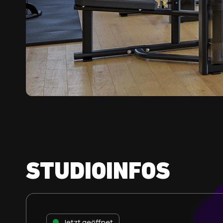
FREE WEIGHT
Squat Rack | Langhanteln | Kurzhanteln |
Bänke
MODERNES DESIGN. MAXIMALER KOMFORT.
BLICK INS INNER
Erkunde unser Studio online und sieh selbst