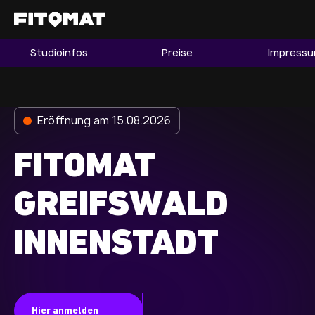
Studioinfos
Preise
Impress
Gym
Mitgliedschaft
Franchise
Eröffnung am 15.08.2026
Fitnessboom Deutschland
FITOMAT
Studio finden
Mitglied werden
GREIFSWALD
INNENSTADT
Guide
Firmenfitness
Mitglieder LOGIN
Hier anmelden