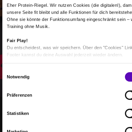
Eher Protein-Riegel. Wir nutzen Cookies (die digitalen!), dam
/
unsere Seite fit bleibt und alle Funktionen für dich bereitstehe
Ohne sie könnte der Funktionsumfang eingeschränkt sein – 
Mehr anzeigen
Training ohne Musik.
Fair Play!
Du entscheidest, was wir speichern. Über den "Cookies" Lin
Auswählen
Footer kannst du deine Auswahl jederzeit wieder ändern.
E
Notwendig
i
n
w
Präferenzen
i
l
l
Statistiken
GEMEINSAM STÄRKER
i
WERDE TEIL DER
g
Marketing