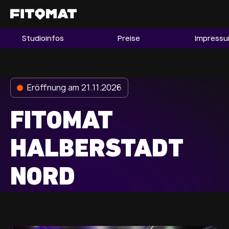
Studioinfos
Preise
Impress
Gym
Mitgliedschaft
Franchise
Eröffnung am 21.11.2026
Fitnessboom Deutschland
FITOMAT
Studio finden
Mitglied werden
HALBERSTADT
NORD
Guide
Firmenfitness
Mitglieder LOGIN