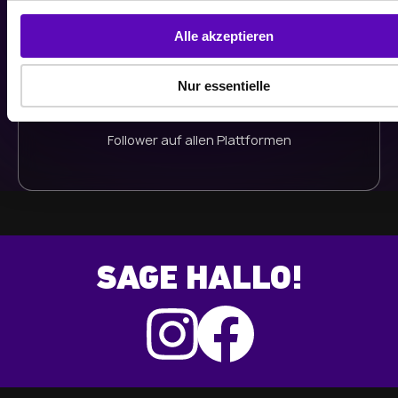
g
s
Alle akzeptieren
a
21
u
Nur essentielle
s
TSD
w
a
Follower auf allen Plattformen
h
l
SAGE HALLO!