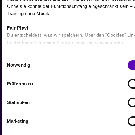
Ohne sie könnte der Funktionsumfang eingeschränkt sein – 
Training ohne Musik.
513
Fair Play!
Du entscheidest, was wir speichern. Über den "Cookies" Lin
Footer kannst du deine Auswahl jederzeit wieder ändern.
TSD
Workouts im letzten Jahr
E
Notwendig
i
n
w
Präferenzen
i
2,34
l
l
Statistiken
MRD
i
g
Verbrannte Kalorien pro Jahr
Marketing
u
n