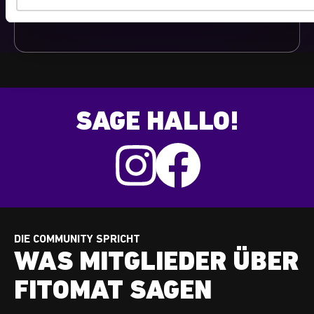
s
Follower auf allen Plattformen
w
a
h
l
SAGE HALLO!
DIE COMMUNITY SPRICHT
WAS MITGLIEDER ÜBER
FITOMAT SAGEN