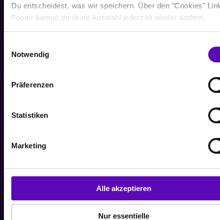
TSD
Du entscheidest, was wir speichern. Über den "Cookies" Lin
Workouts im letzten Jahr
Footer kannst du deine Auswahl jederzeit wieder ändern.
E
Notwendig
i
n
w
2,34
Präferenzen
i
l
MRD
l
Statistiken
Verbrannte Kalorien pro Jahr
i
g
Marketing
u
n
g
s
5,3
Alle akzeptieren
a
u
TSD
Nur essentielle