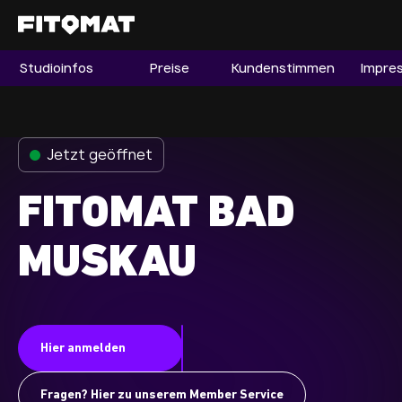
Studioüberblick
Mitgliedschaften
Communi
Studioinfos
Preise
Kundenstimmen
Impre
Gym
Mitgliedschaft
Franchise
Jetzt geöffnet
Fitnessboom Deutschland
FITOMAT BAD
Studio finden
Mitglied werden
MUSKAU
Guide
Firmenfitness
Hier anmelden
Mitglieder LOGIN
Fragen? Hier zu unserem Member Service