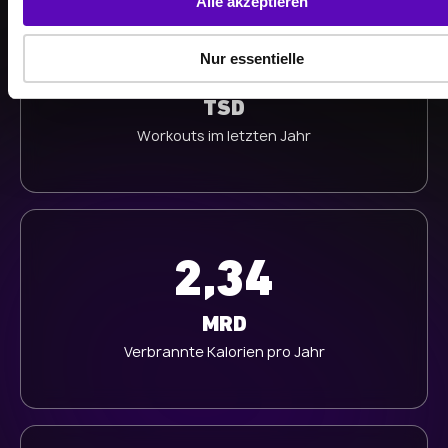
Alle akzeptieren
a
u
513
Nur essentielle
s
w
TSD
a
Workouts im letzten Jahr
h
l
2,34
MRD
Verbrannte Kalorien pro Jahr