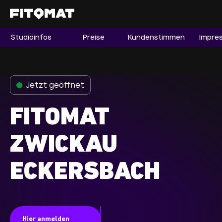
Studioinfos
Preise
Kundenstimmen
Impre
Gym
Mitgliedschaft
Franchise
Jetzt geöffnet
Fitnessboom Deutschland
FITOMAT
Studio finden
Mitglied werden
ZWICKAU
ECKERSBACH
Guide
Firmenfitness
Mitglieder LOGIN
Hier anmelden