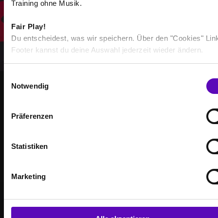
Training ohne Musik.
Fair Play!
Du entscheidest, was wir speichern. Über den "Cookies" Lin
Footer kannst du deine Auswahl jederzeit wieder ändern.
E
Notwendig
i
n
GEMEINSAM STÄRKER
w
WERDE TEIL DER
Präferenzen
i
COMMUNITY
l
l
Statistiken
Erreiche Deine Trainingsziele – zusammen mit
i
g
anderen, die genauso motiviert sind wie Du.
Marketing
u
n
g
s