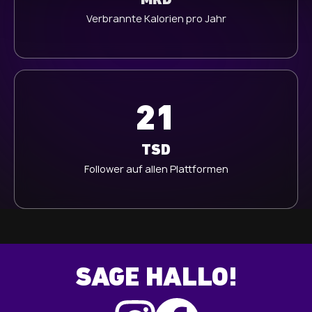
MRD
h
l
Verbrannte Kalorien pro Jahr
21
TSD
Follower auf allen Plattformen
SAGE HALLO!