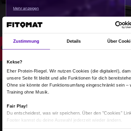
Mehr anzeigen
Auswählen
Zustimmung
Details
Über Cooki
Kekse?
Eher Protein-Riegel. Wir nutzen Cookies (die digitalen!), dam
unsere Seite fit bleibt und alle Funktionen für dich bereitstehe
Ohne sie könnte der Funktionsumfang eingeschränkt sein – 
Training ohne Musik.
GEMEINSAM STÄRKER
WERDE TEIL DER
Fair Play!
Du entscheidest, was wir speichern. Über den "Cookies" Lin
COMMUNITY
Footer kannst du deine Auswahl jederzeit wieder ändern.