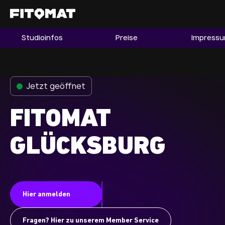
Studioinfos
Preise
Impress
Gym
Mitgliedschaft
Franchise
Jetzt geöffnet
Fitnessboom Deutschland
FITOMAT
Studio finden
Mitglied werden
GLÜCKSBURG
Guide
Firmenfitness
Hier anmelden
Mitglieder LOGIN
Fragen? Hier zu unserem Member Service