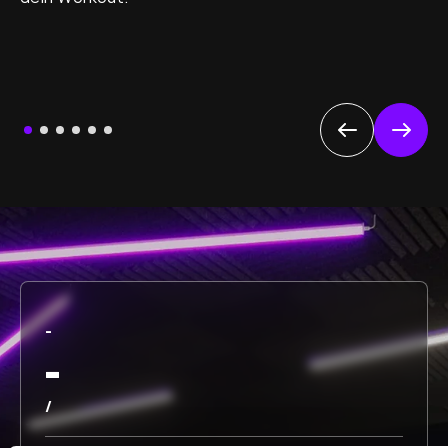
-
-
/