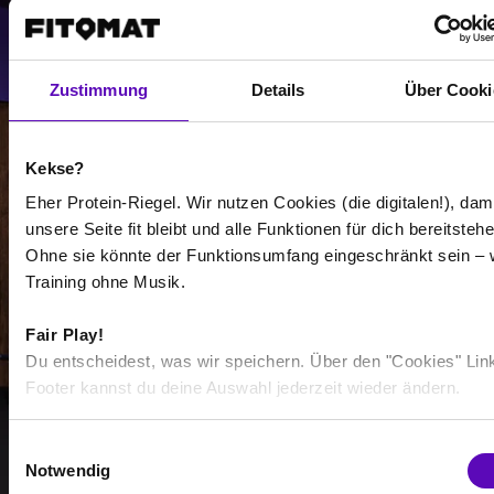
Mehr anzeigen
Zustimmung
Details
Über Cooki
Auswählen
Kekse?
Eher Protein-Riegel. Wir nutzen Cookies (die digitalen!), dam
unsere Seite fit bleibt und alle Funktionen für dich bereitstehe
Ohne sie könnte der Funktionsumfang eingeschränkt sein – 
-
Training ohne Musik.
-
Fair Play!
/
Du entscheidest, was wir speichern. Über den "Cookies" Lin
Footer kannst du deine Auswahl jederzeit wieder ändern.
Mehr anzeigen
E
Notwendig
i