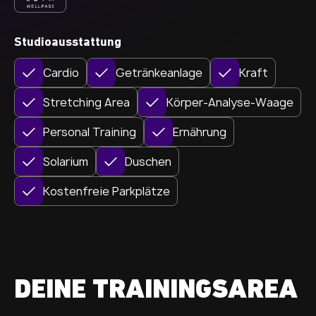
Studioausstattung
Cardio
Getränkeanlage
Kraft
Stretching Area
Körper-Analyse-Waage
Personal Training
Ernährung
Solarium
Duschen
Kostenfreie Parkplätze
DEINE TRAININGSAREA