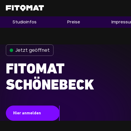
Studioinfos
Preise
Impress
Gym
Mitgliedschaft
Franchise
Jetzt geöffnet
Fitnessboom Deutschland
FITOMAT
Studio finden
Mitglied werden
SCHÖNEBECK
Guide
Firmenfitness
Hier anmelden
Mitglieder LOGIN