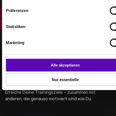
n
Auswählen
w
Präferenzen
i
l
l
Statistiken
i
g
Marketing
u
n
g
GEMEINSAM STÄRKER
s
Alle akzeptieren
WERDE TEIL DER
a
u
COMMUNITY
Nur essentielle
s
w
Erreiche Deine Trainingsziele – zusammen mit
a
anderen, die genauso motiviert sind wie Du.
h
l