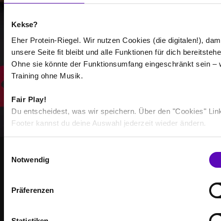
Mehr anzeigen
Kekse?
Eher Protein-Riegel. Wir nutzen Cookies (die digitalen!), dam
unsere Seite fit bleibt und alle Funktionen für dich bereitstehe
Auswählen
Ohne sie könnte der Funktionsumfang eingeschränkt sein – 
Training ohne Musik.
Fair Play!
Du entscheidest, was wir speichern. Über den "Cookies" Lin
Footer kannst du deine Auswahl jederzeit wieder ändern.
E
Notwendig
i
GEMEINSAM STÄRKER
n
WERDE TEIL DER
w
Präferenzen
i
COMMUNITY
l
l
Statistiken