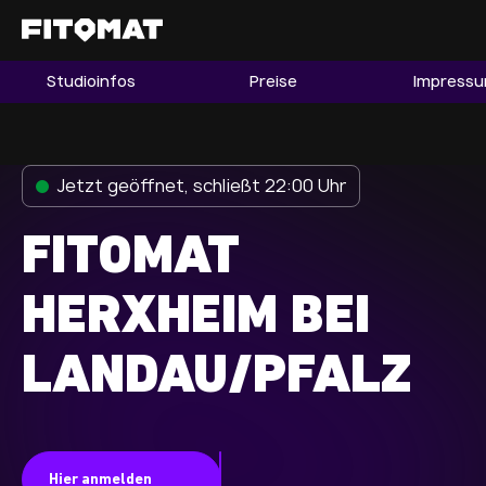
Studioinfos
Preise
Impress
Gym
Mitgliedschaft
Franchise
Jetzt geöffnet, schließt 22:00 Uhr
Fitnessboom Deutschland
FITOMAT
Studio finden
Mitglied werden
HERXHEIM BEI
LANDAU/PFALZ
Guide
Firmenfitness
Mitglieder LOGIN
Hier anmelden