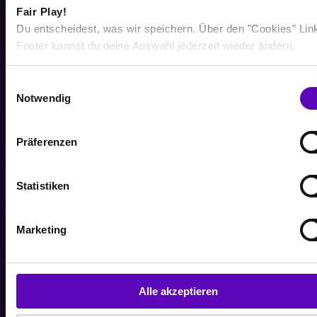
513
Fair Play!
Du entscheidest, was wir speichern. Über den "Cookies" Lin
TSD
Footer kannst du deine Auswahl jederzeit wieder ändern.
Workouts im letzten Jahr
E
Notwendig
i
n
w
Präferenzen
i
2,34
l
l
Statistiken
MRD
i
Verbrannte Kalorien pro Jahr
g
Marketing
u
n
g
s
Alle akzeptieren
a
5,3