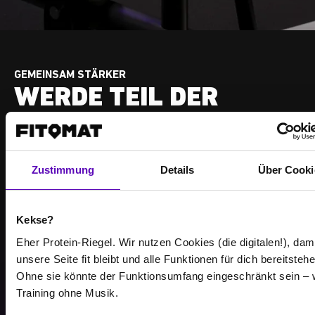
GEMEINSAM STÄRKER
WERDE TEIL DER
COMMUNITY
Erreiche Deine Trainingsziele – zusammen mit
Zustimmung
Details
Über Cooki
anderen, die genauso motiviert sind wie Du.
Studio finden
Kekse?
Eher Protein-Riegel. Wir nutzen Cookies (die digitalen!), dam
unsere Seite fit bleibt und alle Funktionen für dich bereitstehe
Ohne sie könnte der Funktionsumfang eingeschränkt sein – 
Training ohne Musik.