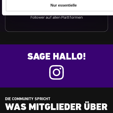
u
Nur essentielle
s
TSD
w
Follower auf allen Plattformen
a
h
l
SAGE HALLO!
DIE COMMUNITY SPRICHT
WAS MITGLIEDER ÜBER