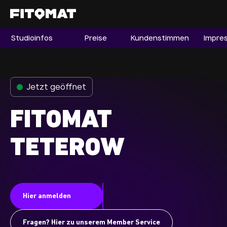
Studioinfos
Preise
Kundenstimmen
Impre
Gym
Mitgliedschaft
Franchise
Jetzt geöffnet
Fitnessboom Deutschland
FITOMAT
Studio finden
Mitglied werden
TETEROW
Guide
Firmenfitness
Hier anmelden
Mitglieder LOGIN
Fragen? Hier zu unserem Member Service