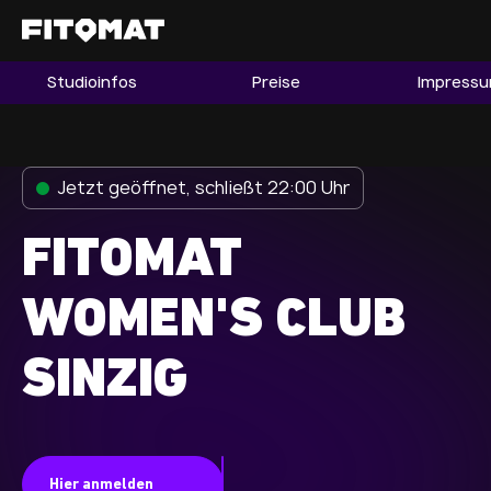
Studioinfos
Preise
Impress
Gym
Mitgliedschaft
Franchise
Jetzt geöffnet, schließt 22:00 Uhr
Fitnessboom Deutschland
FITOMAT
Studio finden
Mitglied werden
WOMEN'S CLUB
SINZIG
Guide
Firmenfitness
Mitglieder LOGIN
Hier anmelden