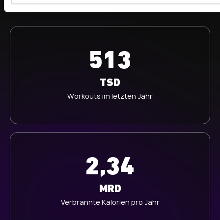
w
a
h
l
513
TSD
Workouts im letzten Jahr
2,34
MRD
Verbrannte Kalorien pro Jahr