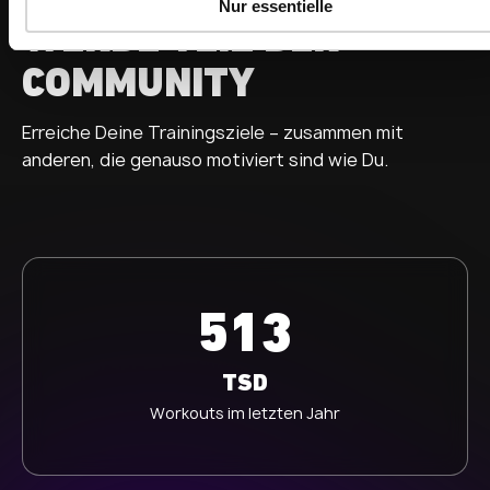
GEMEINSAM STÄRKER
Nur essentielle
s
WERDE TEIL DER
w
a
COMMUNITY
h
l
Erreiche Deine Trainingsziele – zusammen mit
anderen, die genauso motiviert sind wie Du.
513
TSD
Workouts im letzten Jahr