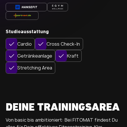
Studioausstattung
Cardio
Cross Check-In
Getränkeanlage
Kraft
Stretching Area
DEINE TRAININGSAREA
Von basic bis ambitioniert: Bei FITOMAT findest Du
alles für Dein effektives Fitnesstraining. Klar