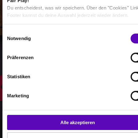
Fair Play!
-
Du entscheidest, was wir speichern. Über den "Cookies" Lin
-
Footer kannst du deine Auswahl jederzeit wieder ändern.
/
E
Notwendig
i
Mehr anzeigen
n
w
Präferenzen
i
l
Auswählen
l
Statistiken
i
g
Marketing
u
n
g
s
Alle akzeptieren
a
u