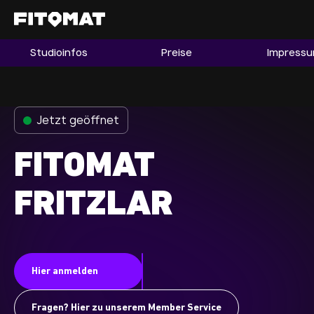
Studioinfos
Preise
Impress
Gym
Mitgliedschaft
Franchise
Jetzt geöffnet
Fitnessboom Deutschland
FITOMAT
Studio finden
Mitglied werden
FRITZLAR
Guide
Firmenfitness
Hier anmelden
Mitglieder LOGIN
Fragen? Hier zu unserem Member Service