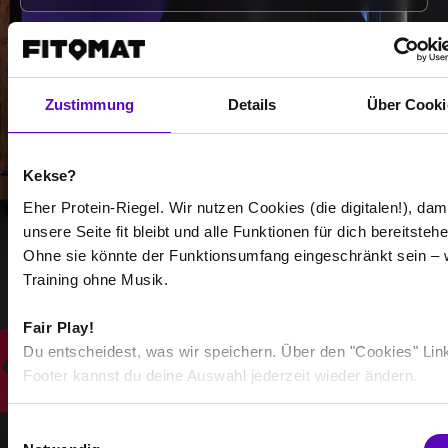
-
Zustimmung
Details
Über Cooki
-
/
Kekse?
Eher Protein-Riegel. Wir nutzen Cookies (die digitalen!), dam
unsere Seite fit bleibt und alle Funktionen für dich bereitstehe
Mehr anzeigen
Ohne sie könnte der Funktionsumfang eingeschränkt sein – 
Training ohne Musik.
Auswählen
Fair Play!
Du entscheidest, was wir speichern. Über den "Cookies" Lin
Footer kannst du deine Auswahl jederzeit wieder ändern.
E