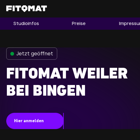
Studioinfos
Preise
Impress
Gym
Mitgliedschaft
Franchise
Jetzt geöffnet
Fitnessboom Deutschland
FITOMAT WEILER
Studio finden
Mitglied werden
BEI BINGEN
Guide
Firmenfitness
Hier anmelden
Mitglieder LOGIN