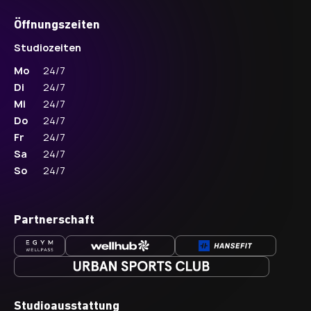
Öffnungszeiten
Studiozeiten
Mo
24/7
Di
24/7
Mi
24/7
Do
24/7
Fr
24/7
Sa
24/7
So
24/7
Partnerschaft
Studioausstattung