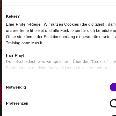
Kekse?
-
Eher Protein-Riegel. Wir nutzen Cookies (die digitalen!), dam
-
unsere Seite fit bleibt und alle Funktionen für dich bereitstehe
Ohne sie könnte der Funktionsumfang eingeschränkt sein – 
/
Training ohne Musik.
Fair Play!
Mehr anzeigen
Du entscheidest, was wir speichern. Über den "Cookies" Lin
Footer kannst du deine Auswahl jederzeit wieder ändern.
Auswählen
E
Notwendig
i
n
w
Präferenzen
i
l