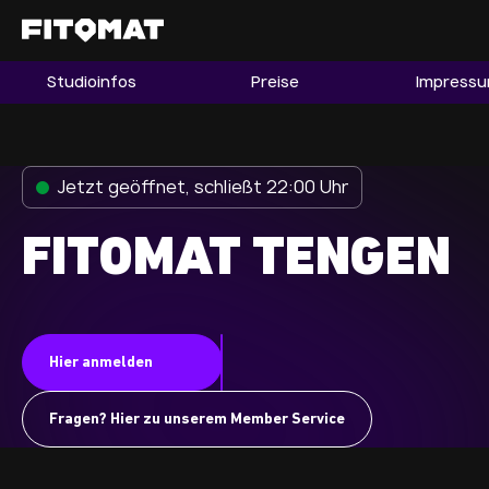
Studioinfos
Preise
Impress
Gym
Mitgliedschaft
Franchise
Jetzt geöffnet, schließt 22:00 Uhr
Fitnessboom Deutschland
FITOMAT TENGEN
Studio finden
Mitglied werden
Hier anmelden
Guide
Firmenfitness
Fragen? Hier zu unserem Member Service
Mitglieder LOGIN