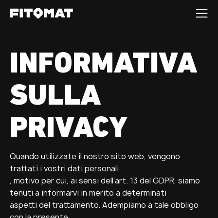
La palestra
INFORMATIVA
Franchising
SULLA
Scopri la rete FITOMAT
Candidati ora
PRIVACY
IT-IT
Quando utilizzate il nostro sito web, vengono
trattati i vostri dati personali
, motivo per cui, ai sensi dell’art. 13 del GDPR, siamo
tenuti a informarvi in merito a determinati
aspetti del trattamento. Adempiamo a tale obbligo
con la presente