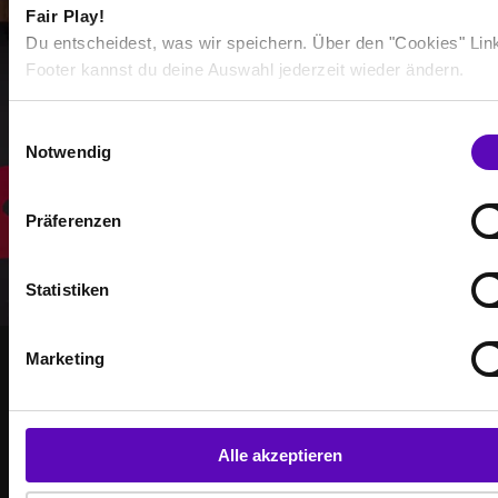
Fair Play!
Du entscheidest, was wir speichern. Über den "Cookies" Lin
Mehr anzeigen
Footer kannst du deine Auswahl jederzeit wieder ändern.
E
Auswählen
Notwendig
i
n
w
Präferenzen
i
l
l
Statistiken
i
g
Marketing
u
n
GEMEINSAM STÄRKER
WERDE TEIL DER
g
s
Alle akzeptieren
COMMUNITY
a