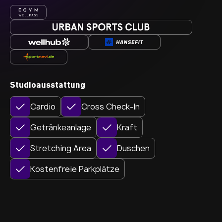
Studioausstattung
Cardio
Cross Check-In
Getränkeanlage
Kraft
Stretching Area
Duschen
Kostenfreie Parkplätze