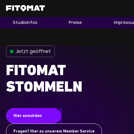
Studioinfos
Preise
Impress
Gym
Mitgliedschaft
Franchise
Jetzt geöffnet
Fitnessboom Deutschland
FITOMAT
Studio finden
Mitglied werden
STOMMELN
Guide
Firmenfitness
Hier anmelden
Mitglieder LOGIN
Fragen? Hier zu unserem Member Service