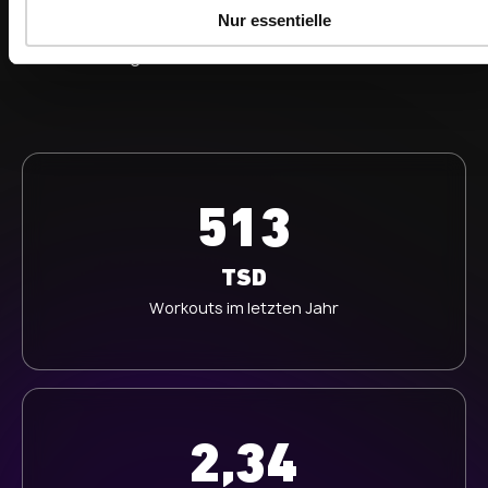
u
Nur essentielle
Erreiche Deine Trainingsziele – zusammen mit
s
anderen, die genauso motiviert sind wie Du.
w
a
h
l
513
TSD
Workouts im letzten Jahr
2,34