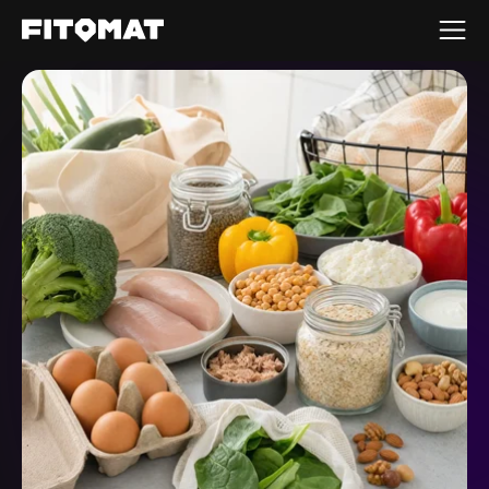
Gym
Mitgliedschaft
Franchise
Fitnessboom Deutschland
Standort konnte nicht ermittelt werden.
Studio finden
Mitglied werden
DE
Guide
Firmenfitness
Mitglieder LOGIN