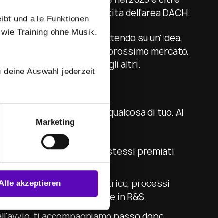
fitness in più rapida crescita dell'area DACH.
eibt und alle Funktionen
 wie Training ohne Musik.
e. Primo: non stai scommettendo su un'idea,
olte. Secondo: l'Italia è il prossimo mercato,
 le aree migliori prima degli altri.
 deine Auswahl jederzeit
AT
ve la grinta di costruire qualcosa di tuo. Al
Marketing
e processi già pronti, gli stessi premiati
ci con IA, accesso biometrico, processi
Alle akzeptieren
e benefici, senza investire in R&S.
 all'avvio, ti accompagniamo passo dopo