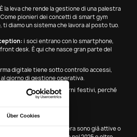
 È la leva che rende la gestione di una palestra
. Come pionieri dei concetti di smart gym
ti diamo un sistema che lavora al posto tuo.
ception:
i soci entrano con lo smartphone,
 front desk. È qui che nasce gran parte del
rma digitale tiene sotto controllo accessi,
 al giorno di gestione operativa.
re anche di notte e nei giorni festivi, perché
nale.
esce in Europa
Über Cookies
 Germania, Austria e Svizzera sono già attive o
, con 91 nuove sedi aperte nel 2025 e oltre