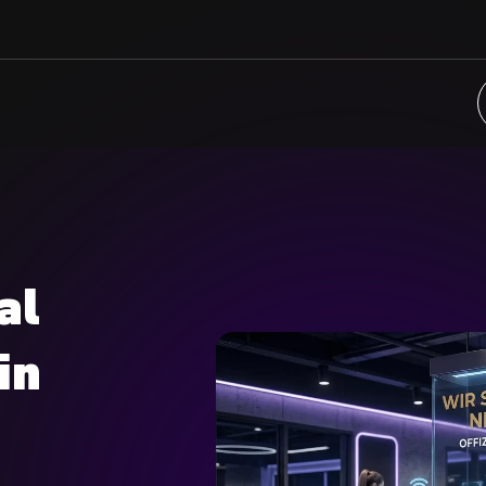
al
in