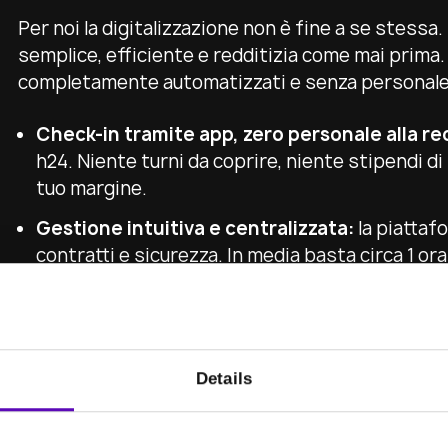
Per noi la digitalizzazione non è fine a se stessa.
semplice, efficiente e redditizia come mai prima
completamente automatizzati e senza personale, 
Check-in tramite app, zero personale alla re
h24. Niente turni da coprire, niente stipendi di
tuo margine.
Gestione intuitiva e centralizzata:
la piattafo
contratti e sicurezza. In media basta circa 1 ora
Ricavi 24 ore su 24:
la tua palestra genera valo
non dipende da orari di apertura legati al perso
Un sistema collaudato che ora cr
Details
Che il modello funzioni lo dimostrano i numeri. In
prossime all'apertura oltre 200 palestre FITOMAT