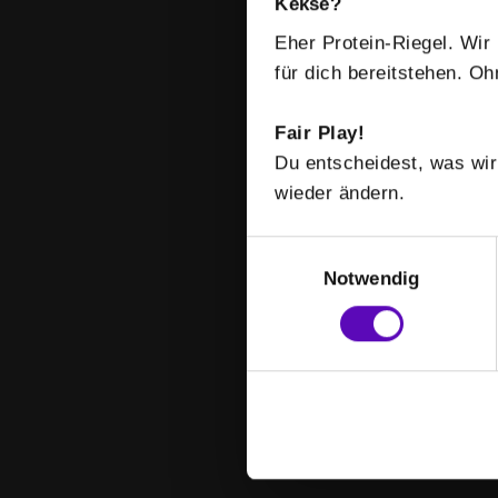
Kekse?
Eher Protein-Riegel. Wir 
für dich bereitstehen. O
Fair Play!
Du entscheidest, was wir
wieder ändern.
E
i
Notwendig
n
w
i
l
l
i
g
u