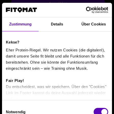
Auswählen
Zustimmung
Details
Über Cookies
DOCH LIEBER EIN TAGESPASS FÜR
?
Berechtigt zu einem Training am Tag des Erwerbs.
Kekse?
Tagespass buchen
Eher Protein-Riegel. Wir nutzen Cookies (die digitalen!),
damit unsere Seite fit bleibt und alle Funktionen für dich
bereitstehen. Ohne sie könnte der Funktionsumfang
eingeschränkt sein – wie Training ohne Musik.
DEINE LAUFZEIT
Wähle deine Flexibilität.
fitbox FLEX max
Fair Play!
Du entscheidest, was wir speichern. Über den "Cookies"
Link im Footer kannst du deine Auswahl jederzeit wieder
/
ändern.
E
Notwendig
i