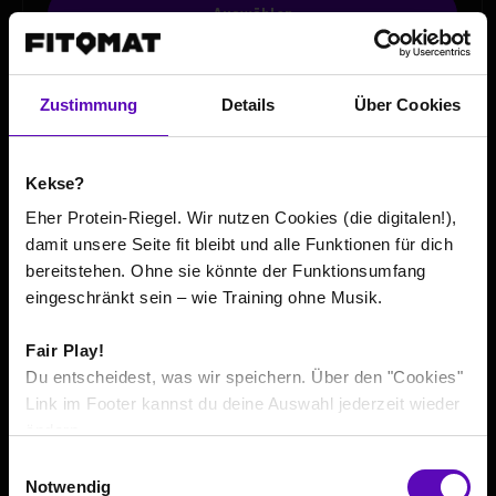
Auswählen
Zustimmung
Details
Über Cookies
DOCH LIEBER EIN TAGESPASS FÜR
?
Berechtigt zu einem Training am Tag des Erwerbs.
Kekse?
Tagespass buchen
Eher Protein-Riegel. Wir nutzen Cookies (die digitalen!),
damit unsere Seite fit bleibt und alle Funktionen für dich
bereitstehen. Ohne sie könnte der Funktionsumfang
eingeschränkt sein – wie Training ohne Musik.
DEINE LAUFZEIT
Wähle deine Flexibilität.
fitbox FLEX max
Fair Play!
Du entscheidest, was wir speichern. Über den "Cookies"
Link im Footer kannst du deine Auswahl jederzeit wieder
/
ändern.
E
Notwendig
i