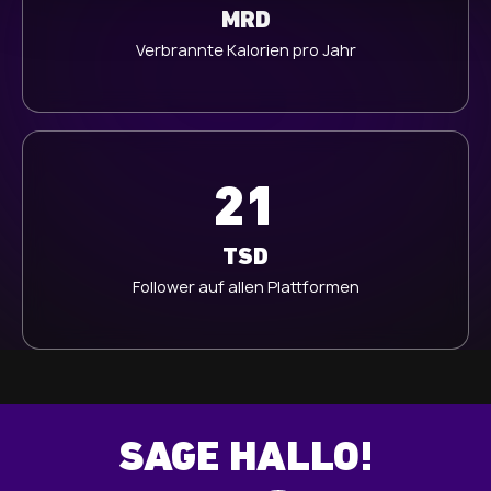
MRD
l
Verbrannte Kalorien pro Jahr
21
TSD
Follower auf allen Plattformen
SAGE HALLO!