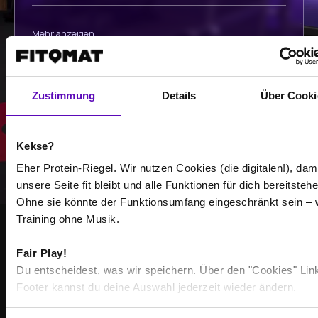
Mehr anzeigen
Auswählen
Zustimmung
Details
Über Cooki
Kekse?
Eher Protein-Riegel. Wir nutzen Cookies (die digitalen!), dam
unsere Seite fit bleibt und alle Funktionen für dich bereitstehe
Ohne sie könnte der Funktionsumfang eingeschränkt sein – 
Training ohne Musik.
GEMEINSAM STÄRKER
Fair Play!
WERDE TEIL DER
Du entscheidest, was wir speichern. Über den "Cookies" Lin
Footer kannst du deine Auswahl jederzeit wieder ändern.
COMMUNITY