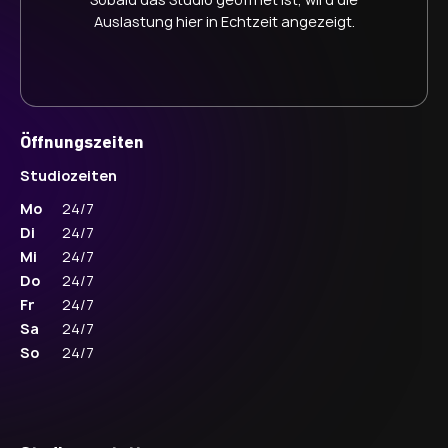
Auslastung hier in Echtzeit angezeigt.
Öffnungszeiten
Studiozeiten
Mo
24/7
Di
24/7
Mi
24/7
Do
24/7
Fr
24/7
Sa
24/7
So
24/7