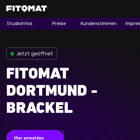
Studioinfos
Preise
Kundenstimmen
Impre
Gym
Mitgliedschaft
Franchise
Jetzt geöffnet
Fitnessboom Deutschland
FITOMAT
Studio finden
Mitglied werden
DORTMUND -
BRACKEL
Guide
Firmenfitness
Mitglieder LOGIN
Hier anmelden